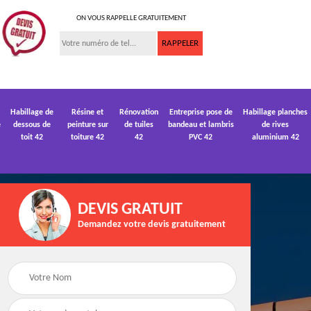
ON VOUS RAPPELLE GRATUITEMENT
Habillage de
Résine et
Rénovation
Entreprise pose de
Habillage planches
e
dessous de
peinture sur
de tuiles
bandeau et lambris
de rives
toit 42
toiture 42
42
PVC 42
aluminium 42
DEVIS GRATUIT
Demandez votre devis gratuitement
 de
Devis pose de
Devis réparation de
gouttière 42
toiture 42