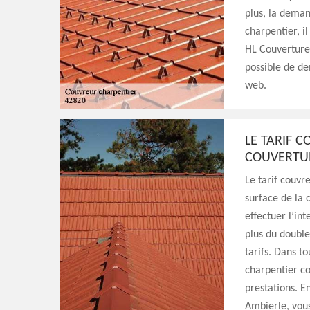
plus, la deman
charpentier, il
HL Couverture 
possible de de
web.
LE TARIF 
COUVERTUR
Le tarif couvr
surface de la 
effectuer l’in
plus du double
tarifs. Dans to
charpentier c
prestations. E
Ambierle, vous