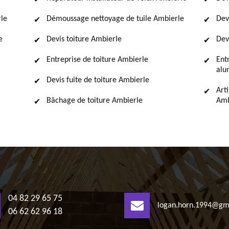
rle
Démoussage nettoyage de tuile Ambierle
Dev
e
Devis toiture Ambierle
Dev
Entreprise de toiture Ambierle
Ent
alu
Devis fuite de toiture Ambierle
Art
Bâchage de toiture Ambierle
Amb
04 82 29 65 75
logan.horn.1994@gm
06 62 62 96 18