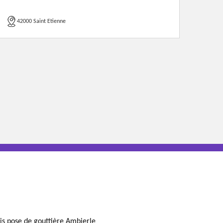
42000 Saint Etienne
is pose de gouttière Ambierle