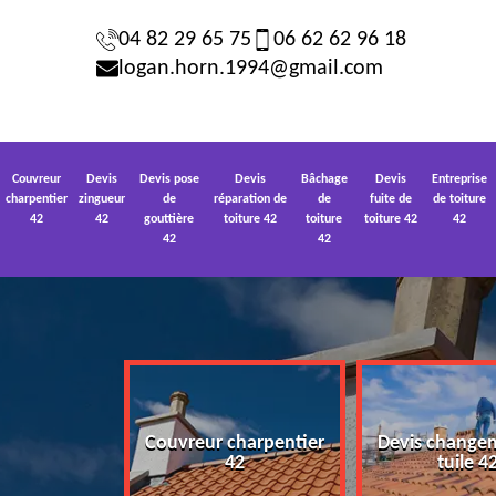
04 82 29 65 75
06 62 62 96 18
logan.horn.1994@gmail.com
Couvreur
Devis
Devis pose
Devis
Bâchage
Devis
Entreprise
charpentier
zingueur
de
réparation de
de
fuite de
de toiture
42
42
gouttière
toiture 42
toiture
toiture 42
42
42
42
Couvreur charpentier
Devis change
 toiture 42
42
tuile 4