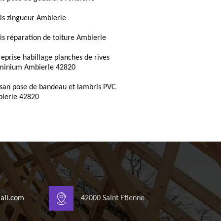
is zingueur Ambierle
is réparation de toiture Ambierle
reprise habillage planches de rives
minium Ambierle 42820
isan pose de bandeau et lambris PVC
ierle 42820
ail.com
42000 Saint Etienne