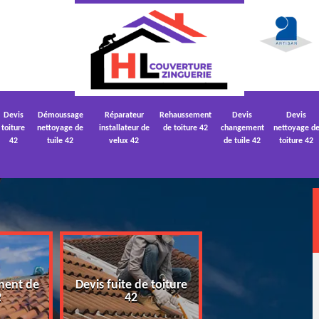
Devis
Démoussage
Réparateur
Rehaussement
Devis
Devis
toiture
nettoyage de
installateur de
de toiture 42
changement
nettoyage d
42
tuile 42
velux 42
de tuile 42
toiture 42
ment de
Devis fuite de toiture
Devis nettoyage
2
42
toiture 42