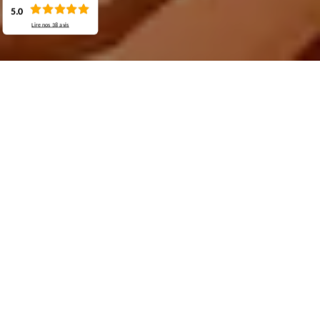
5.0
Lire nos
38
avis
Demande de devis gratuit