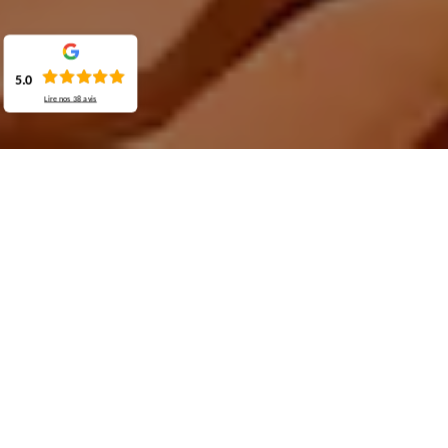
5.0
Lire nos
38
avis
Demande de devis gratuit