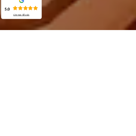
5.0
Lire nos
38
avis
Demande de devis gratuit