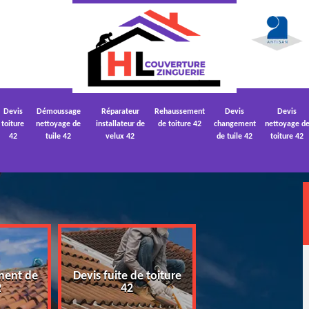
Devis
Démoussage
Réparateur
Rehaussement
Devis
Devis
toiture
nettoyage de
installateur de
de toiture 42
changement
nettoyage d
42
tuile 42
velux 42
de tuile 42
toiture 42
ment de
Devis fuite de toiture
Devis nettoyage
2
42
toiture 42