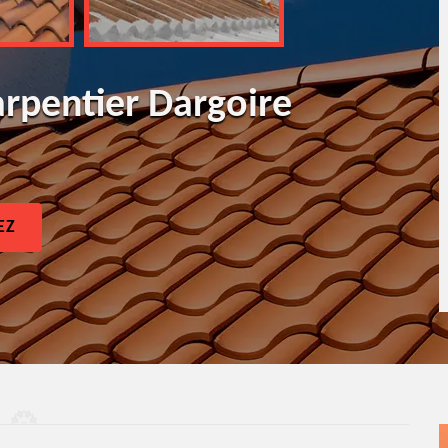
arpentier Dargoire
EZ