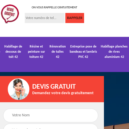
ON VOUS RAPPELLE GRATUITEMENT
Habillage de
Résine et
Rénovation
Entreprise pose de
Habillage planches
e
dessous de
peinture sur
de tuiles
bandeau et lambris
de rives
toit 42
toiture 42
42
PVC 42
aluminium 42
DEVIS GRATUIT
Demandez votre devis gratuitement
 de
Devis pose de
Devis réparation de
gouttière 42
toiture 42