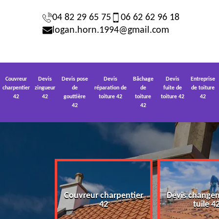
04 82 29 65 75
06 62 62 96 18
logan.horn.1994@gmail.com
Couvreur
Devis
Devis pose
Devis
Bâchage
Devis
Entreprise
charpentier
zingueur
de
réparation de
de
fuite de
de toiture
42
42
gouttière
toiture 42
toiture
toiture 42
42
42
42
Couvreur charpentier
Devis change
 toiture 42
42
tuile 4