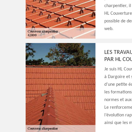
charpentier, il
HL Couverture 
possible de de
web.
LES TRAVA
PAR HL CO
Je suis HL Cou
à Dargoire et 
d’une petite é
les formation
normes et aux 
Le renforcemen
l’évolution ra
ainsi que les 