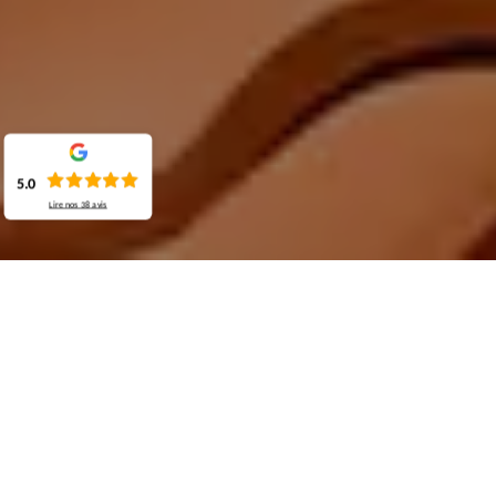
5.0
Lire nos
38
avis
Demande de devis gratuit