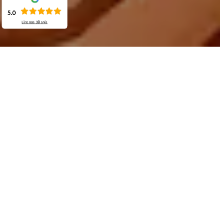
5.0
Lire nos
38
avis
Demande de devis gratuit