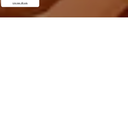
Lire nos
38
avis
Demande de devis gratuit