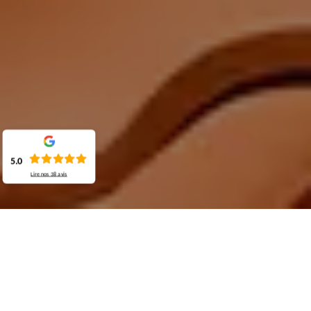
5.0
Lire nos
38
avis
Demande de devis gratuit