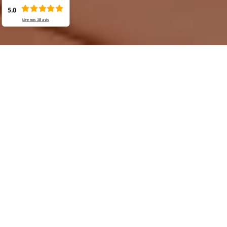
5.0
Lire nos
38
avis
Demande de devis gratuit