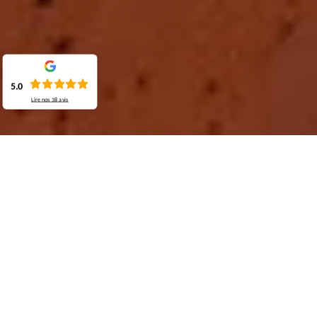
5.0
Lire nos
38
avis
Demande de devis gratuit