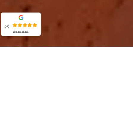
5.0
Lire nos
38
avis
Demande de devis gratuit