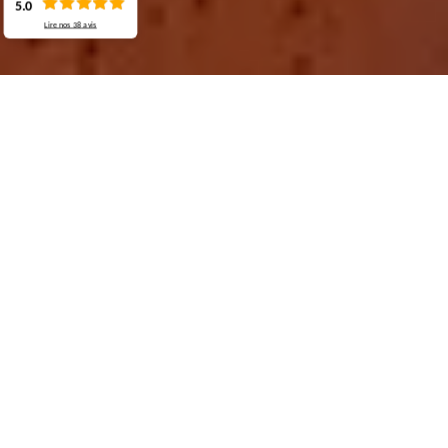
5.0
Lire nos
38
avis
Demande de devis gratuit