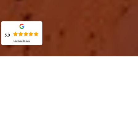
5.0
Lire nos
38
avis
Demande de devis gratuit