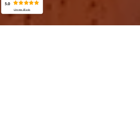
5.0
Lire nos
38
avis
Demande de devis gratuit