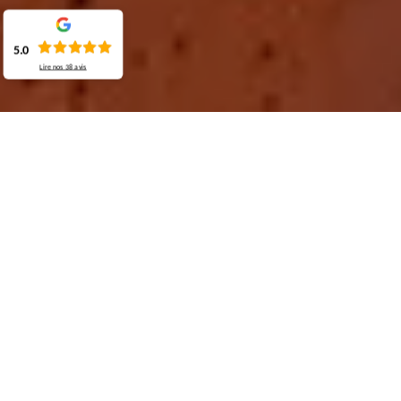
5.0
Lire nos
38
avis
Demande de devis gratuit