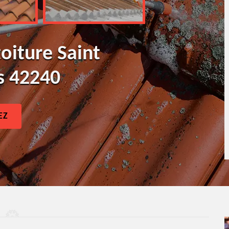
oiture Saint
s 42240
EZ