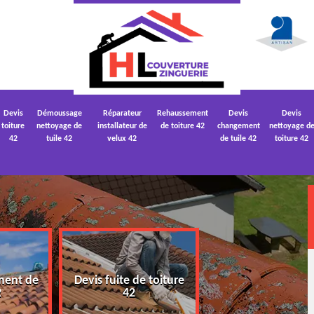
Devis
Démoussage
Réparateur
Rehaussement
Devis
Devis
toiture
nettoyage de
installateur de
de toiture 42
changement
nettoyage d
42
tuile 42
velux 42
de tuile 42
toiture 42
ment de
Devis fuite de toiture
Devis nettoyage
2
42
toiture 42