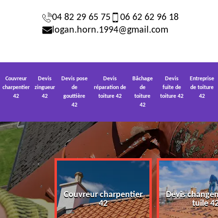
04 82 29 65 75
06 62 62 96 18
logan.horn.1994@gmail.com
Couvreur
Devis
Devis pose
Devis
Bâchage
Devis
Entreprise
charpentier
zingueur
de
réparation de
de
fuite de
de toiture
42
42
gouttière
toiture 42
toiture
toiture 42
42
42
42
Couvreur charpentier
Devis change
 toiture 42
42
tuile 4