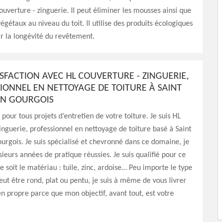
uverture - zinguerie. Il peut éliminer les mousses ainsi que
végétaux au niveau du toit. Il utilise des produits écologiques
ir la longévité du revêtement.
ISFACTION AVEC HL COUVERTURE - ZINGUERIE,
SIONNEL EN NETTOYAGE DE TOITURE À SAINT
EN GOURGOIS
pour tous projets d’entretien de votre toiture. Je suis HL
inguerie, professionnel en nettoyage de toiture basé à Saint
rgois. Je suis spécialisé et chevronné dans ce domaine, je
sieurs années de pratique réussies. Je suis qualifié pour ce
e soit le matériau : tuile, zinc, ardoise… Peu importe le type
peut être rond, plat ou pentu, je suis à même de vous livrer
en propre parce que mon objectif, avant tout, est votre