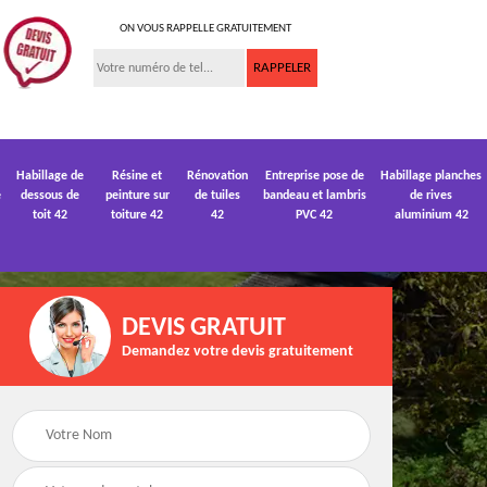
ON VOUS RAPPELLE GRATUITEMENT
Habillage de
Résine et
Rénovation
Entreprise pose de
Habillage planches
e
dessous de
peinture sur
de tuiles
bandeau et lambris
de rives
toit 42
toiture 42
42
PVC 42
aluminium 42
DEVIS GRATUIT
Demandez votre devis gratuitement
 de
Devis pose de
Devis réparation de
gouttière 42
toiture 42