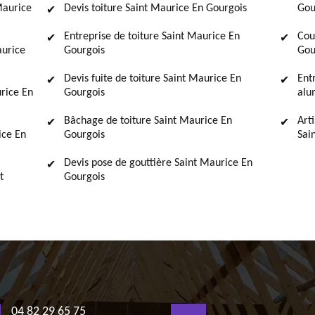
Maurice
Devis toiture Saint Maurice En Gourgois
Gou
Entreprise de toiture Saint Maurice En
Cou
aurice
Gourgois
Gou
Devis fuite de toiture Saint Maurice En
Ent
rice En
Gourgois
alu
Bâchage de toiture Saint Maurice En
Art
ice En
Gourgois
Sai
Devis pose de gouttière Saint Maurice En
t
Gourgois
04 82 29 65 75