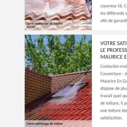
couvreur HL Co
les différents 
afin de garant
VOTRE SAT
LE PROFES
MAURICE 
Contactez-moi 
Couverture - z
Maurice En Gou
dispose de plu
travail quel qu
de toiture, il 
une toiture bi
satisfaction.