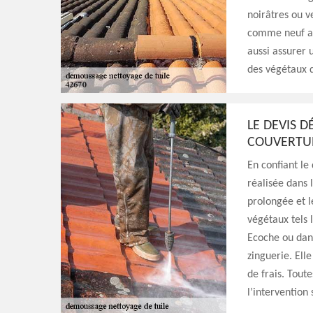
noirâtres ou v
comme neuf apr
aussi assurer 
des végétaux d
LE DEVIS 
COUVERTUR
En confiant le
réalisée dans l
prolongée et l
végétaux tels l
Ecoche ou dans
zinguerie. Ell
de frais. Toute
l’intervention