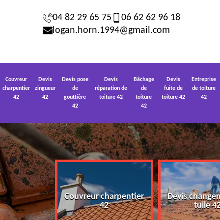
04 82 29 65 75
06 62 62 96 18
logan.horn.1994@gmail.com
Couvreur
Devis
Devis pose
Devis
Bâchage
Devis
Entreprise
charpentier
zingueur
de
réparation de
de
fuite de
de toiture
42
42
gouttière
toiture 42
toiture
toiture 42
42
42
42
Couvreur charpentier
Devis change
 toiture 42
42
tuile 4