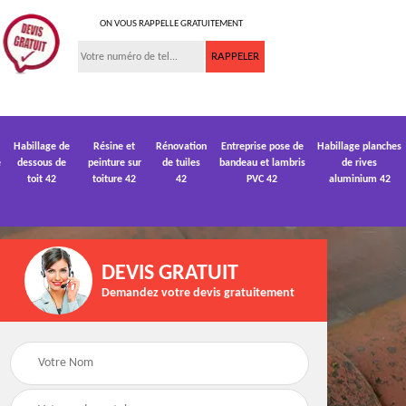
ON VOUS RAPPELLE GRATUITEMENT
Habillage de
Résine et
Rénovation
Entreprise pose de
Habillage planches
e
dessous de
peinture sur
de tuiles
bandeau et lambris
de rives
toit 42
toiture 42
42
PVC 42
aluminium 42
DEVIS GRATUIT
Demandez votre devis gratuitement
 de
Devis pose de
Devis réparation de
gouttière 42
toiture 42