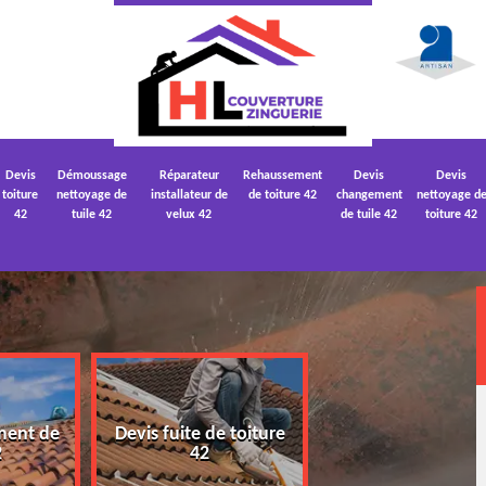
Devis
Démoussage
Réparateur
Rehaussement
Devis
Devis
toiture
nettoyage de
installateur de
de toiture 42
changement
nettoyage d
42
tuile 42
velux 42
de tuile 42
toiture 42
ment de
Devis fuite de toiture
Devis nettoyage
2
42
toiture 42