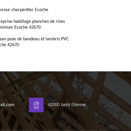
vreur charpentier Ecoche
reprise habillage planches de rives
minium Ecoche 42670
isan pose de bandeau et lambris PVC
che 42670
ail.com
42000 Saint Etienne