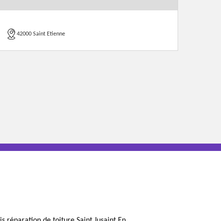
42000 Saint Etienne
is réparation de toiture Saint Jusaint En