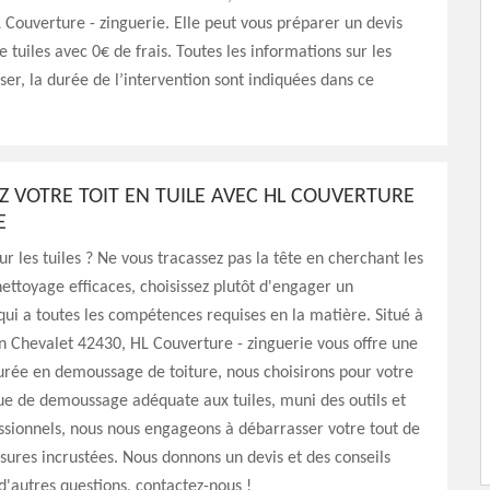
L Couverture - zinguerie. Elle peut vous préparer un devis
tuiles avec 0€ de frais. Toutes les informations sur les
iser, la durée de l’intervention sont indiquées dans ce
 VOTRE TOIT EN TUILE AVEC HL COUVERTURE
E
r les tuiles ? Ne vous tracassez pas la tête en cherchant les
ttoyage efficaces, choisissez plutôt d'engager un
qui a toutes les compétences requises en la matière. Situé à
En Chevalet 42430, HL Couverture - zinguerie vous offre une
urée en demoussage de toiture, nous choisirons pour votre
que de demoussage adéquate aux tuiles, muni des outils et
ssionnels, nous nous engageons à débarrasser votre tout de
issures incrustées. Nous donnons un devis et des conseils
 d'autres questions, contactez-nous !