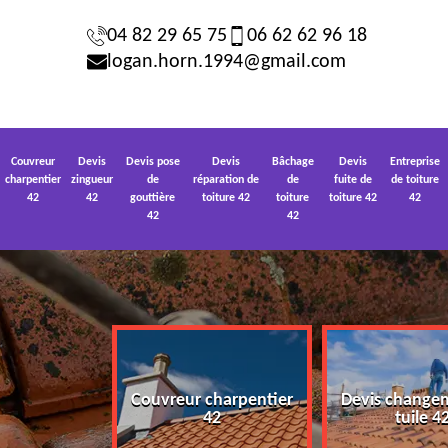
04 82 29 65 75
06 62 62 96 18
logan.horn.1994@gmail.com
Couvreur
Devis
Devis pose
Devis
Bâchage
Devis
Entreprise
charpentier
zingueur
de
réparation de
de
fuite de
de toiture
42
42
gouttière
toiture 42
toiture
toiture 42
42
42
42
Couvreur charpentier
Devis change
 toiture 42
42
tuile 4