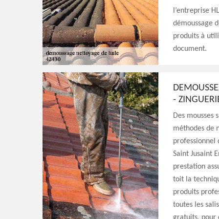
l’entreprise H
démoussage de 
produits à util
document.
DEMOUSSEZ
- ZINGUERI
Des mousses su
méthodes de ne
professionnel 
Saint Jusaint 
prestation ass
toit la techni
produits profe
toutes les sal
gratuits, pour