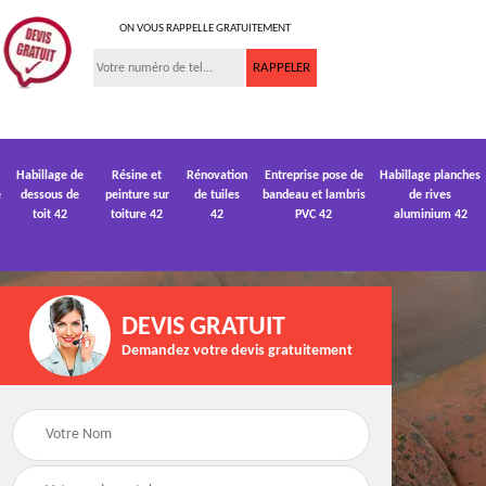
ON VOUS RAPPELLE GRATUITEMENT
Habillage de
Résine et
Rénovation
Entreprise pose de
Habillage planches
e
dessous de
peinture sur
de tuiles
bandeau et lambris
de rives
toit 42
toiture 42
42
PVC 42
aluminium 42
DEVIS GRATUIT
Demandez votre devis gratuitement
 de
Devis pose de
Devis réparation de
gouttière 42
toiture 42