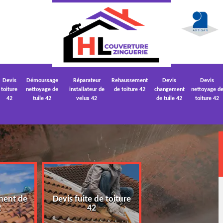
Devis
Démoussage
Réparateur
Rehaussement
Devis
Devis
toiture
nettoyage de
installateur de
de toiture 42
changement
nettoyage d
42
tuile 42
velux 42
de tuile 42
toiture 42
ment de
Devis fuite de toiture
Devis nettoyage
2
42
toiture 42