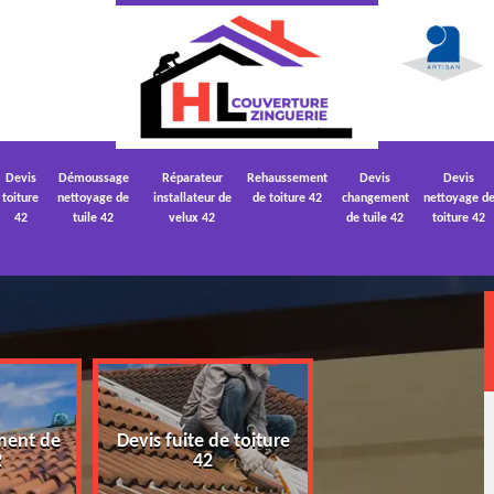
Devis
Démoussage
Réparateur
Rehaussement
Devis
Devis
toiture
nettoyage de
installateur de
de toiture 42
changement
nettoyage d
42
tuile 42
velux 42
de tuile 42
toiture 42
ment de
Devis fuite de toiture
Devis nettoyage
2
42
toiture 42