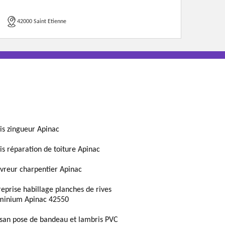
42000 Saint Etienne
is zingueur Apinac
is réparation de toiture Apinac
vreur charpentier Apinac
reprise habillage planches de rives
minium Apinac 42550
isan pose de bandeau et lambris PVC