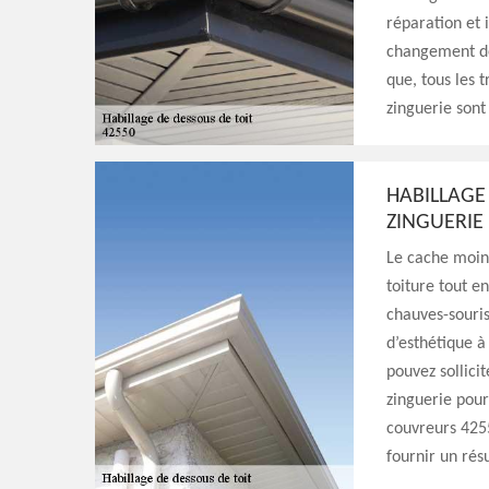
réparation et 
changement de 
que, tous les 
zinguerie son
HABILLAGE
ZINGUERIE
Le cache moine
toiture tout e
chauves-souris
d’esthétique à
pouvez sollici
zinguerie pour
couvreurs 4255
fournir un rés