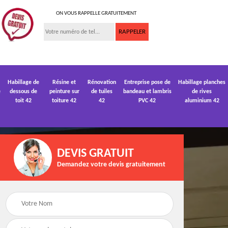
ON VOUS RAPPELLE GRATUITEMENT
Habillage de
Résine et
Rénovation
Entreprise pose de
Habillage planches
e
dessous de
peinture sur
de tuiles
bandeau et lambris
de rives
toit 42
toiture 42
42
PVC 42
aluminium 42
DEVIS GRATUIT
Demandez votre devis gratuitement
 de
Devis pose de
Devis réparation de
gouttière 42
toiture 42