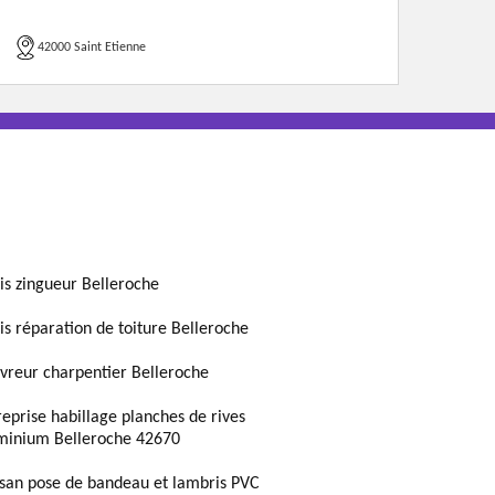
42000 Saint Etienne
is zingueur Belleroche
is réparation de toiture Belleroche
vreur charpentier Belleroche
reprise habillage planches de rives
minium Belleroche 42670
isan pose de bandeau et lambris PVC