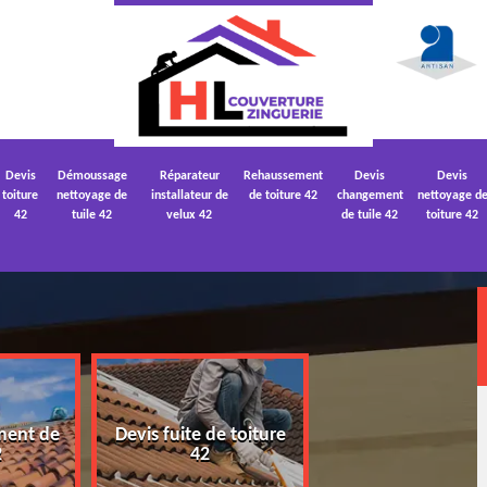
Devis
Démoussage
Réparateur
Rehaussement
Devis
Devis
toiture
nettoyage de
installateur de
de toiture 42
changement
nettoyage d
42
tuile 42
velux 42
de tuile 42
toiture 42
ment de
Devis fuite de toiture
Devis nettoyage
2
42
toiture 42