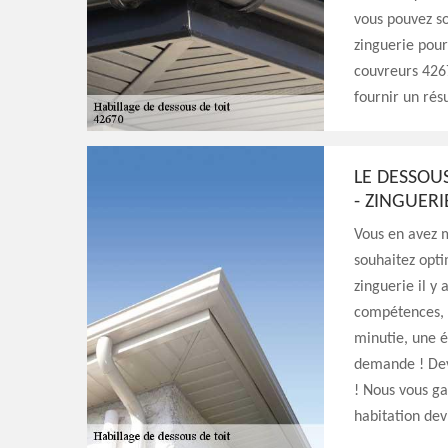
vous pouvez so
zinguerie pour
couvreurs 4267
fournir un rés
LE DESSOU
- ZINGUERI
Vous en avez m
souhaitez opti
zinguerie il y 
compétences, n
minutie, une é
demande ! Devi
! Nous vous ga
habitation dev