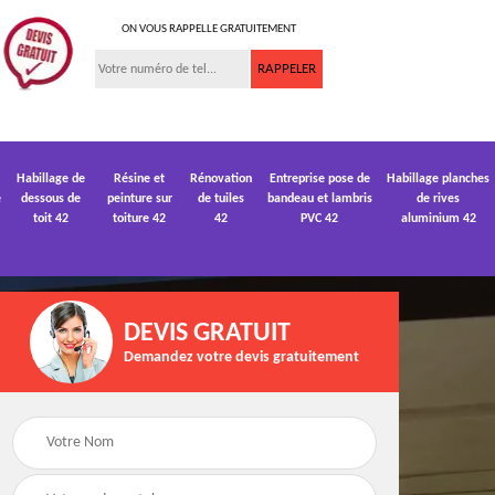
ON VOUS RAPPELLE GRATUITEMENT
Habillage de
Résine et
Rénovation
Entreprise pose de
Habillage planches
e
dessous de
peinture sur
de tuiles
bandeau et lambris
de rives
toit 42
toiture 42
42
PVC 42
aluminium 42
DEVIS GRATUIT
Demandez votre devis gratuitement
 de
Devis pose de
Devis réparation de
gouttière 42
toiture 42