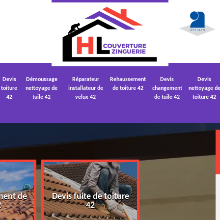
Devis
Démoussage
Réparateur
Rehaussement
Devis
Devis
toiture
nettoyage de
installateur de
de toiture 42
changement
nettoyage d
42
tuile 42
velux 42
de tuile 42
toiture 42
ment de
Devis fuite de toiture
Devis nettoyage
2
42
toiture 42