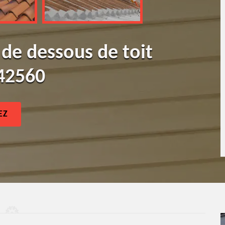
 de dessous de toit
 42560
EZ