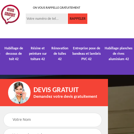
ON VOUS RAPPELLE GRATUITEMENT
Habillage de
Résine et
Rénovation
Entreprise pose de
Habillage planches
e
dessous de
peinture sur
de tuiles
bandeau et lambris
de rives
toit 42
toiture 42
42
PVC 42
aluminium 42
DEVIS GRATUIT
Demandez votre devis gratuitement
 de
Devis pose de
Devis réparation de
gouttière 42
toiture 42