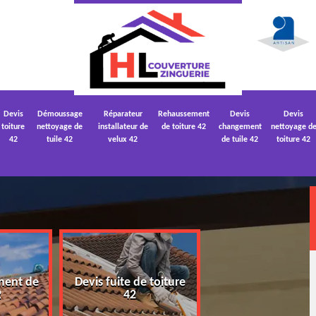
Devis
Démoussage
Réparateur
Rehaussement
Devis
Devis
toiture
nettoyage de
installateur de
de toiture 42
changement
nettoyage d
42
tuile 42
velux 42
de tuile 42
toiture 42
ment de
Devis fuite de toiture
Devis nettoyage
2
42
toiture 42