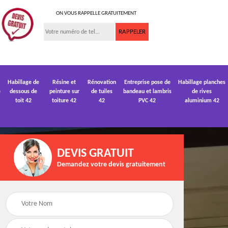
ON VOUS RAPPELLE GRATUITEMENT
Habillage de
Résine et
Rénovation
Entreprise pose de
Habillage planches
e
dessous de
peinture sur
de tuiles
bandeau et lambris
de rives
toit 42
toiture 42
42
PVC 42
aluminium 42
DEVIS GRATUIT
Demandez votre devis gratuitement
 de
Devis pose de
Devis réparation de
gouttière 42
toiture 42