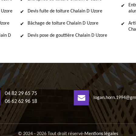
Ent
 Uzore
Devis fuite de toiture Chalain D Uzore
alu
Uzore
Bâchage de toiture Chalain D Uzore
Art
Cha
lain D
Devis pose de gouttière Chalain D Uzore
04 82 29 65 75
logan.horn.1994@gm
06 62 62 96 18
© 2024 - 2026 Tout droit réservé
-
Mentions légales