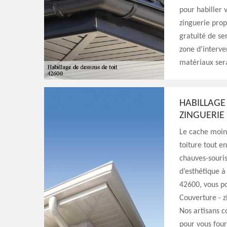
pour habiller 
zinguerie prop
gratuité de se
zone d’interve
matériaux sera
HABILLAGE
ZINGUERIE
Le cache moine
toiture tout e
chauves-souris
d’esthétique à
42600, vous po
Couverture - z
Nos artisans c
pour vous four