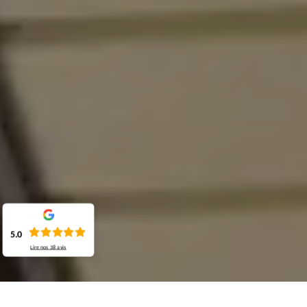
5.0
Lire nos
38
avis