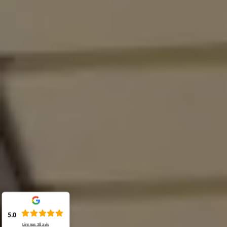
5.0
Lire nos
38
avis