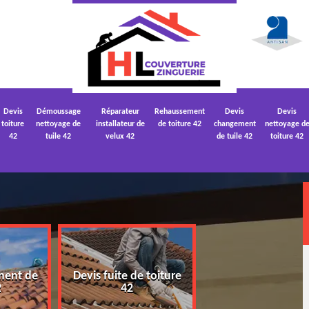
Devis
Démoussage
Réparateur
Rehaussement
Devis
Devis
toiture
nettoyage de
installateur de
de toiture 42
changement
nettoyage d
42
tuile 42
velux 42
de tuile 42
toiture 42
ment de
Devis fuite de toiture
Devis nettoyage
2
42
toiture 42