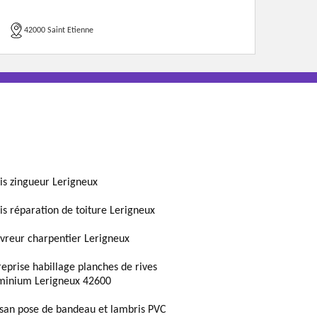
42000 Saint Etienne
is zingueur Lerigneux
is réparation de toiture Lerigneux
vreur charpentier Lerigneux
reprise habillage planches de rives
minium Lerigneux 42600
isan pose de bandeau et lambris PVC