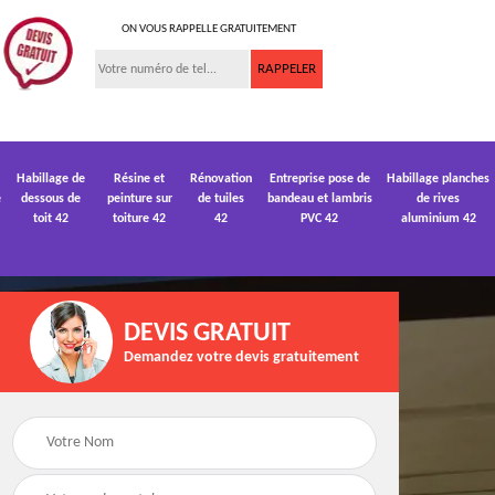
ON VOUS RAPPELLE GRATUITEMENT
Habillage de
Résine et
Rénovation
Entreprise pose de
Habillage planches
e
dessous de
peinture sur
de tuiles
bandeau et lambris
de rives
toit 42
toiture 42
42
PVC 42
aluminium 42
DEVIS GRATUIT
Demandez votre devis gratuitement
 de
Devis pose de
Devis réparation de
gouttière 42
toiture 42