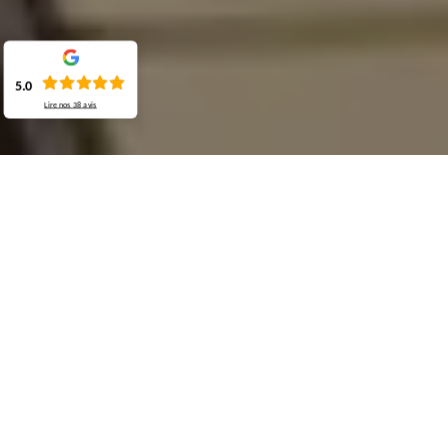
5.0
Lire nos
38
avis
Demande de devis gratuit