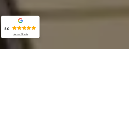
5.0
Lire nos
38
avis
Demande de devis gratuit