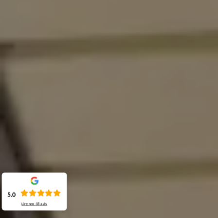
5.0
Lire nos
38
avis