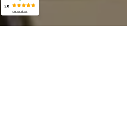
5.0
Lire nos
38
avis
Demande de devis gratuit