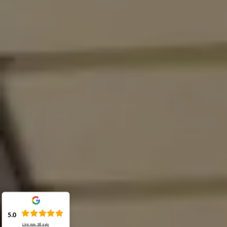
5.0
Lire nos
38
avis