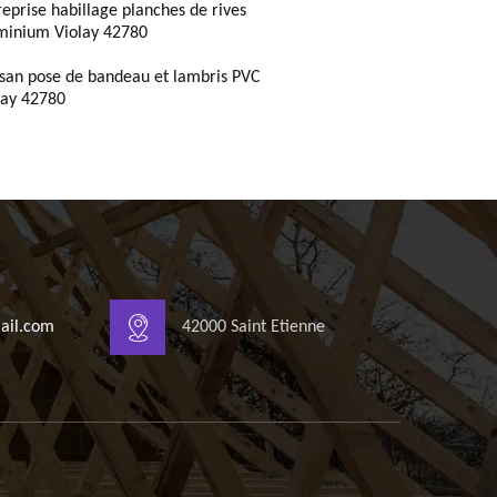
reprise habillage planches de rives
minium Violay 42780
isan pose de bandeau et lambris PVC
lay 42780
ail.com
42000 Saint Etienne