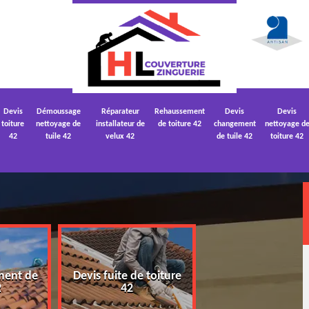
Devis
Démoussage
Réparateur
Rehaussement
Devis
Devis
toiture
nettoyage de
installateur de
de toiture 42
changement
nettoyage d
42
tuile 42
velux 42
de tuile 42
toiture 42
ment de
Devis fuite de toiture
Devis nettoyage
2
42
toiture 42