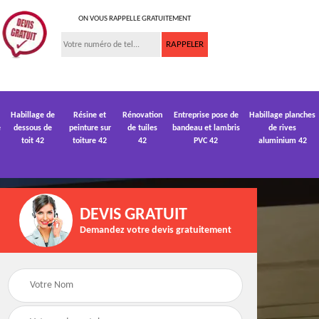
ON VOUS RAPPELLE GRATUITEMENT
Habillage de
Résine et
Rénovation
Entreprise pose de
Habillage planches
e
dessous de
peinture sur
de tuiles
bandeau et lambris
de rives
toit 42
toiture 42
42
PVC 42
aluminium 42
DEVIS GRATUIT
Demandez votre devis gratuitement
 de
Devis pose de
Devis réparation de
gouttière 42
toiture 42