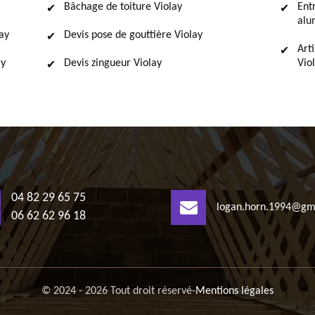
Bâchage de toiture Violay
Ent
alu
ay
Devis pose de gouttière Violay
Art
ay
Devis zingueur Violay
Vio
04 82 29 65 75
logan.horn.1994@gm
06 62 62 96 18
© 2024 - 2026 Tout droit réservé
-
Mentions légales