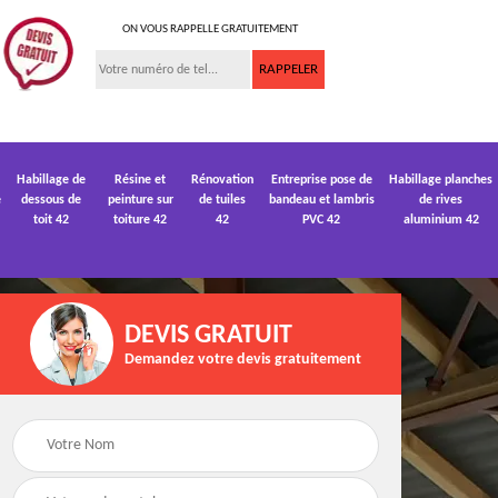
ON VOUS RAPPELLE GRATUITEMENT
Habillage de
Résine et
Rénovation
Entreprise pose de
Habillage planches
e
dessous de
peinture sur
de tuiles
bandeau et lambris
de rives
toit 42
toiture 42
42
PVC 42
aluminium 42
DEVIS GRATUIT
Demandez votre devis gratuitement
 de
Devis pose de
Devis réparation de
gouttière 42
toiture 42