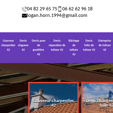
04 82 29 65 75
06 62 62 96 18
logan.horn.1994@gmail.com
Couvreur
Devis
Devis pose
Devis
Bâchage
Devis
Entreprise
charpentier
zingueur
de
réparation de
de
fuite de
de toiture
42
42
gouttière
toiture 42
toiture
toiture 42
42
42
42
Couvreur charpentier
Devis change
 toiture 42
42
tuile 4