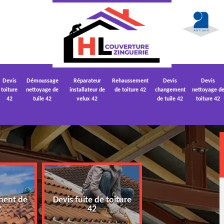
Devis
Démoussage
Réparateur
Rehaussement
Devis
Devis
toiture
nettoyage de
installateur de
de toiture 42
changement
nettoyage d
42
tuile 42
velux 42
de tuile 42
toiture 42
ment de
Devis fuite de toiture
Devis nettoyage
2
42
toiture 42