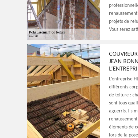
professionnelle
rehaussement d
projets de reh
Vous serez sati
COUVREURS
JEAN BONN
L’ENTREPR
L’entreprise H
différents cor
de toiture : c
sont tous quali
aguerris. Ils 
rehaussement d
éléments de co
lors de la pose