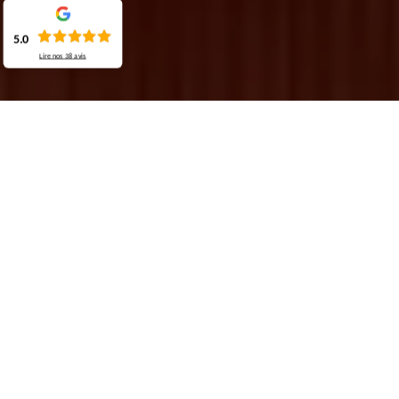
5.0
Lire nos
38
avis
Demande de devis gratuit