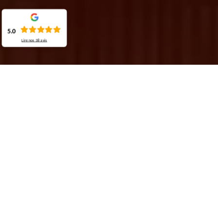
5.0
Lire nos
38
avis
Demande de devis gratuit