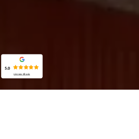
5.0
Lire nos
38
avis
Demande de devis gratuit