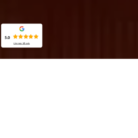
5.0
Lire nos
38
avis
Demande de devis gratuit