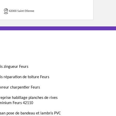
42000 Saint Etienne
is zingueur Feurs
is réparation de toiture Feurs
vreur charpentier Feurs
reprise habillage planches de rives
minium Feurs 42110
isan pose de bandeau et lambris PVC