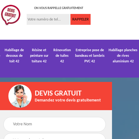
ON VOUS RAPPELLE GRATUITEMENT
Habillage de
Résine et
Rénovation
Entreprise pose de
Habillage planches
e
dessous de
peinture sur
de tuiles
bandeau et lambris
de rives
toit 42
toiture 42
42
PVC 42
aluminium 42
DEVIS GRATUIT
Demandez votre devis gratuitement
 de
Devis pose de
Devis réparation de
gouttière 42
toiture 42