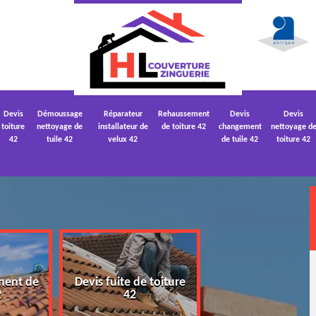
Devis
Démoussage
Réparateur
Rehaussement
Devis
Devis
toiture
nettoyage de
installateur de
de toiture 42
changement
nettoyage d
42
tuile 42
velux 42
de tuile 42
toiture 42
ment de
Devis fuite de toiture
Devis nettoyage
2
42
toiture 42