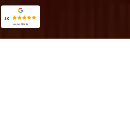
5.0
Lire nos
38
avis
Demande de devis gratuit