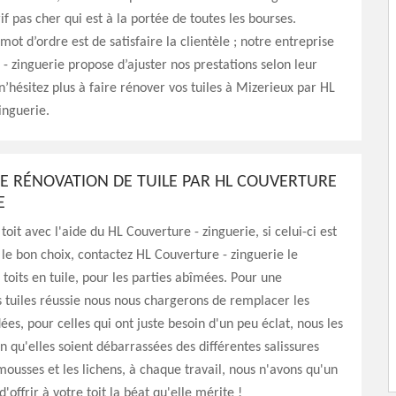
if pas cher qui est à la portée de toutes les bourses.
t d’ordre est de satisfaire la clientèle ; notre entreprise
- zinguerie propose d’ajuster nos prestations selon leur
 n’hésitez plus à faire rénover vos tuiles à Mizerieux par HL
inguerie.
E RÉNOVATION DE TUILE PAR HL COUVERTURE
E
oit avec l'aide du HL Couverture - zinguerie, si celui-ci est
z le bon choix, contactez HL Couverture - zinguerie le
 toits en tuile, pour les parties abîmées. Pour une
 tuiles réussie nous nous chargerons de remplacer les
ées, pour celles qui ont juste besoin d'un peu éclat, nous les
in qu'elles soient débarrassées des différentes salissures
 mousses et les lichens, à chaque travail, nous n'avons qu'un
 d'offrir à votre toit la béat qu'elle mérite !