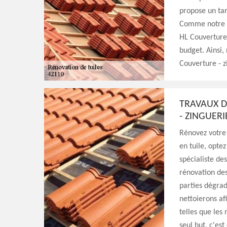
propose un tar
Comme notre mo
HL Couverture 
budget. Ainsi,
Couverture - z
TRAVAUX D
- ZINGUERI
Rénovez votre t
en tuile, opte
spécialiste des
rénovation des
parties dégrad
nettoierons af
telles que les
seul but, c'est