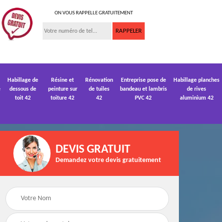
ON VOUS RAPPELLE GRATUITEMENT
Habillage de
Résine et
Rénovation
Entreprise pose de
Habillage planches
e
dessous de
peinture sur
de tuiles
bandeau et lambris
de rives
toit 42
toiture 42
42
PVC 42
aluminium 42
DEVIS GRATUIT
Demandez votre devis gratuitement
 de
Devis pose de
Devis réparation de
gouttière 42
toiture 42