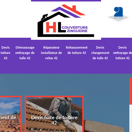
Devis
Démoussage
Réparateur
Rehaussement
Devis
Devis
toiture
nettoyage de
installateur de
de toiture 42
changement
nettoyage d
42
tuile 42
velux 42
de tuile 42
toiture 42
ment de
Devis fuite de toiture
Devis nettoyage
2
42
toiture 42