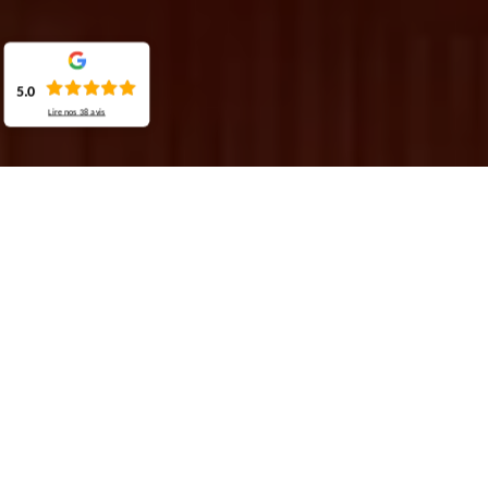
5.0
Lire nos
38
avis
Demande de devis gratuit