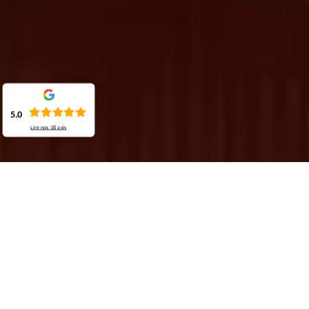
5.0
Lire nos
38
avis
Demande de devis gratuit