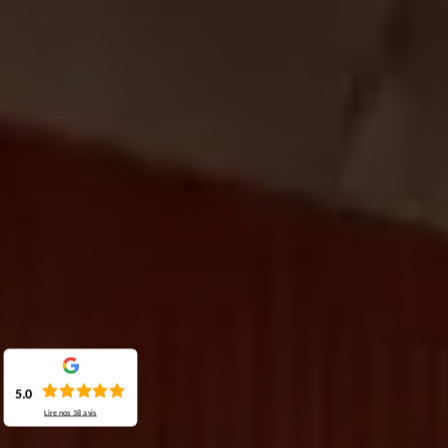
5.0
Lire nos
38
avis