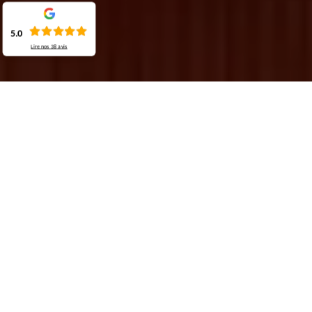
5.0
Lire nos
38
avis
Demande de devis gratuit