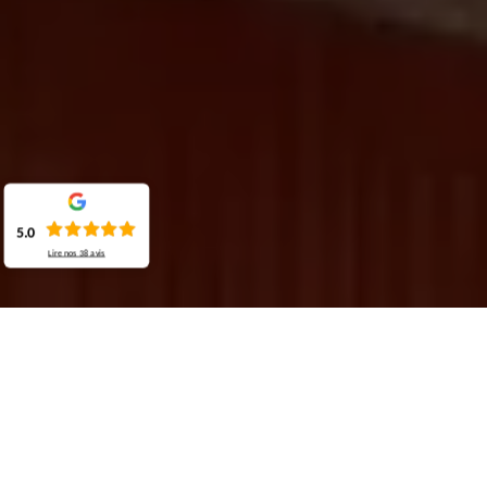
5.0
Lire nos
38
avis
Demande de devis gratuit