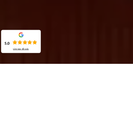
5.0
Lire nos
38
avis
Demande de devis gratuit