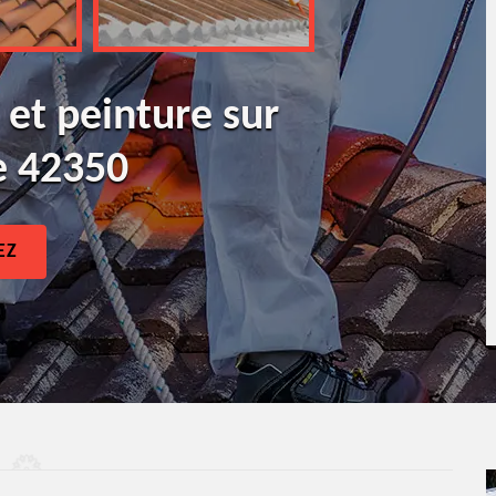
 et peinture sur
e 42350
EZ