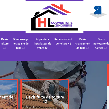
Devis
Démoussage
Réparateur
Rehaussement
Devis
Devis
toiture
nettoyage de
installateur de
de toiture 42
changement
nettoyage d
42
tuile 42
velux 42
de tuile 42
toiture 42
ment de
Devis fuite de toiture
Devis nettoyage
2
42
toiture 42