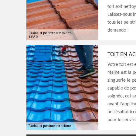
toit soit nett
Laissez-nous in
tous les peint
demande !
TOIT EN AC
Votre toit est
résine est la 
zinguerie le p
capable de pose
soignée, cet a
avant l'applica
un résultat ir
pour les envir