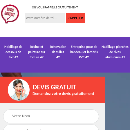
ON VOUS RAPPELLE GRATUITEMENT
Habillage de
Résine et
Rénovation
Entreprise pose de
Habillage planches
e
dessous de
peinture sur
de tuiles
bandeau et lambris
de rives
toit 42
toiture 42
42
PVC 42
aluminium 42
DEVIS GRATUIT
Demandez votre devis gratuitement
 de
Devis pose de
Devis réparation de
gouttière 42
toiture 42