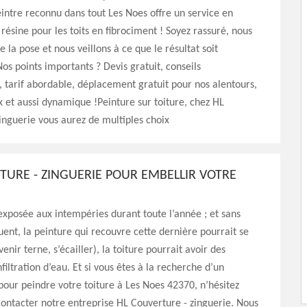
eintre reconnu dans tout Les Noes offre un service en
 résine pour les toits en fibrociment ! Soyez rassuré, nous
 la pose et nous veillons à ce que le résultat soit
os points importants ? Devis gratuit, conseils
, tarif abordable, déplacement gratuit pour nos alentours,
x et aussi dynamique !Peinture sur toiture, chez HL
inguerie vous aurez de multiples choix
TURE - ZINGUERIE POUR EMBELLIR VOTRE
 exposée aux intempéries durant toute l’année ; et sans
uent, la peinture qui recouvre cette dernière pourrait se
enir terne, s’écailler), la toiture pourrait avoir des
iltration d’eau. Et si vous êtes à la recherche d’un
pour peindre votre toiture à Les Noes 42370, n’hésitez
contacter notre entreprise HL Couverture - zinguerie. Nous