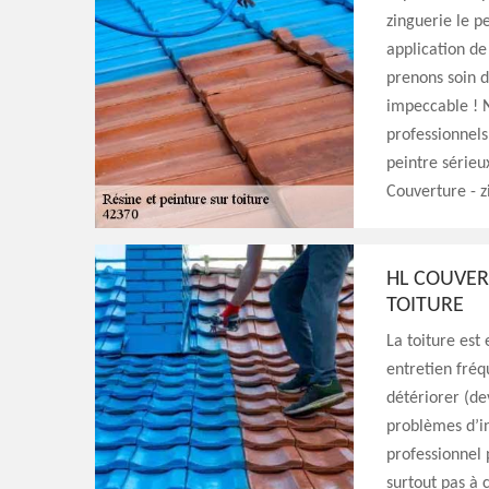
zinguerie le p
application de
prenons soin de
impeccable ! N
professionnels
peintre sérieu
Couverture - z
HL COUVER
TOITURE
La toiture est
entretien fréq
détériorer (dev
problèmes d’inf
professionnel 
surtout pas à 