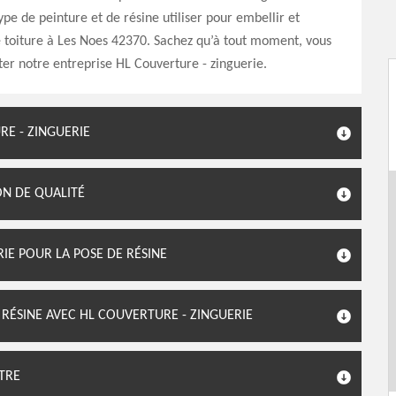
ype de peinture et de résine utiliser pour embellir et
 toiture à Les Noes 42370. Sachez qu’à tout moment, vous
er notre entreprise HL Couverture - zinguerie.
RE - ZINGUERIE
ON DE QUALITÉ
IE POUR LA POSE DE RÉSINE
 RÉSINE AVEC HL COUVERTURE - ZINGUERIE
NTRE