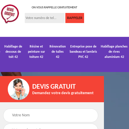
ON VOUS RAPPELLE GRATUITEMENT
Habillage de
Résine et
Rénovation
Entreprise pose de
Habillage planches
e
dessous de
peinture sur
de tuiles
bandeau et lambris
de rives
toit 42
toiture 42
42
PVC 42
aluminium 42
DEVIS GRATUIT
Demandez votre devis gratuitement
 de
Devis pose de
Devis réparation de
gouttière 42
toiture 42