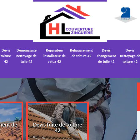
Devis
Démoussage
Réparateur
Rehaussement
Devis
Devis
toiture
nettoyage de
installateur de
de toiture 42
changement
nettoyage d
42
tuile 42
velux 42
de tuile 42
toiture 42
ment de
Devis fuite de toiture
Devis nettoyage
2
42
toiture 42