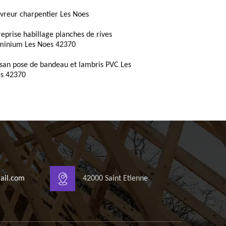
vreur charpentier Les Noes
reprise habillage planches de rives
minium Les Noes 42370
isan pose de bandeau et lambris PVC Les
s 42370
ail.com
42000 Saint Etienne