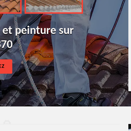
 et peinture sur
370
EZ