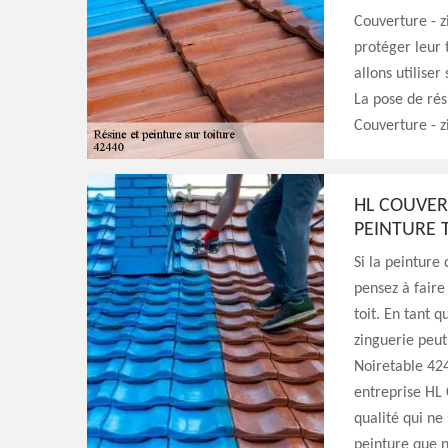
Couverture - z
protéger leur 
allons utiliser
La pose de rés
Couverture - z
HL COUVER
PEINTURE 
Si la peinture
pensez à faire
toit. En tant 
zinguerie peut
Noiretable 424
entreprise HL 
qualité qui ne
peinture que n