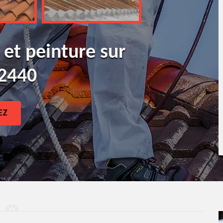
 et peinture sur
42440
EZ