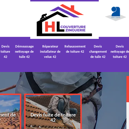
Devis
Démoussage
Réparateur
Rehaussement
Devis
Devis
toiture
nettoyage de
installateur de
de toiture 42
changement
nettoyage d
42
tuile 42
velux 42
de tuile 42
toiture 42
ment de
Devis fuite de toiture
Devis nettoyage
2
42
toiture 42