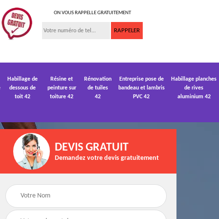
ON VOUS RAPPELLE GRATUITEMENT
Habillage de
Résine et
Rénovation
Entreprise pose de
Habillage planches
e
dessous de
peinture sur
de tuiles
bandeau et lambris
de rives
toit 42
toiture 42
42
PVC 42
aluminium 42
DEVIS GRATUIT
Demandez votre devis gratuitement
 de
Devis pose de
Devis réparation de
gouttière 42
toiture 42