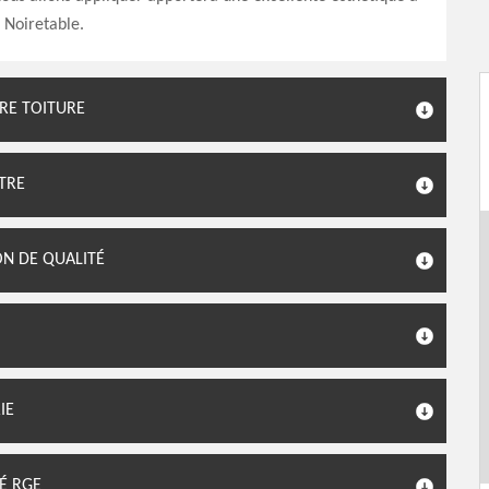
à Noiretable.
RE TOITURE
NTRE
ON DE QUALITÉ
IE
IÉ RGE