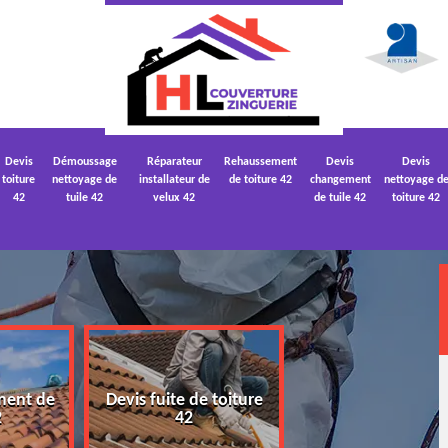
Devis
Démoussage
Réparateur
Rehaussement
Devis
Devis
toiture
nettoyage de
installateur de
de toiture 42
changement
nettoyage d
42
tuile 42
velux 42
de tuile 42
toiture 42
ment de
Devis fuite de toiture
Devis nettoyage
2
42
toiture 42