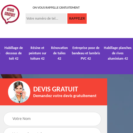
ON VOUS RAPPELLE GRATUITEMENT
Habillage de
Résine et
Rénovation
Entreprise pose de
Habillage planches
e
dessous de
peinture sur
de tuiles
bandeau et lambris
de rives
toit 42
toiture 42
42
PVC 42
aluminium 42
DEVIS GRATUIT
Demandez votre devis gratuitement
 de
Devis pose de
Devis réparation de
gouttière 42
toiture 42