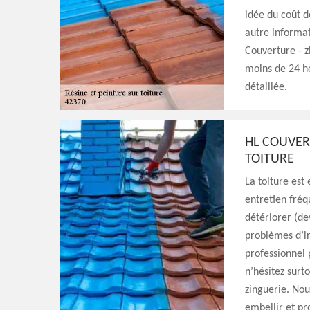
idée du coût d
autre informat
Couverture - z
moins de 24 he
détaillée.
HL COUVER
TOITURE
La toiture est
entretien fréq
détériorer (dev
problèmes d’inf
professionnel 
n’hésitez surt
zinguerie. Nou
embellir et pr