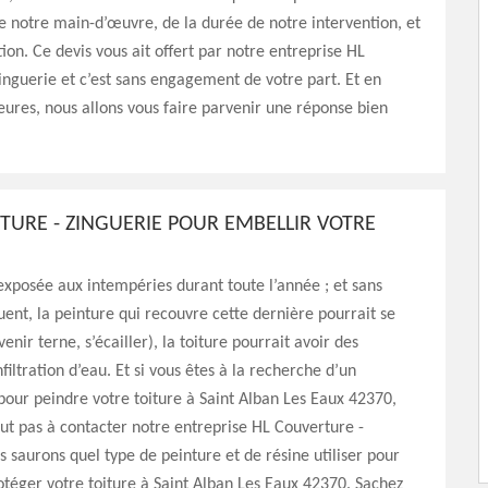
e notre main-d’œuvre, de la durée de notre intervention, et
ion. Ce devis vous ait offert par notre entreprise HL
inguerie et c’est sans engagement de votre part. Et en
ures, nous allons vous faire parvenir une réponse bien
TURE - ZINGUERIE POUR EMBELLIR VOTRE
 exposée aux intempéries durant toute l’année ; et sans
uent, la peinture qui recouvre cette dernière pourrait se
enir terne, s’écailler), la toiture pourrait avoir des
iltration d’eau. Et si vous êtes à la recherche d’un
pour peindre votre toiture à Saint Alban Les Eaux 42370,
out pas à contacter notre entreprise HL Couverture -
s saurons quel type de peinture et de résine utiliser pour
otéger votre toiture à Saint Alban Les Eaux 42370. Sachez